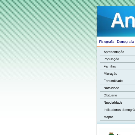
Fisiografia
Demografia
Apresentação
População
Famílias
Migração
Fecundidade
Natalidade
Obituário
Nupcialidade
Indicadores demográ
Mapas