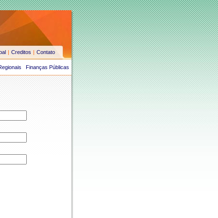
pal
|
Creditos
|
Contato
Regionais
Finanças Públicas