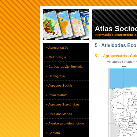
Atlas Soci
Informações georreferencia
5 - Atividades Ec
» Apresentação
5.1 - Agropecuária - Cu
» Metodologia
Miniaturas
|
Imagem A
» Caracterização Territorial
» Demografia
» Aspectos Sociais
» Infraestrutura
» Aspectos Econômicos
» Lista dos Mapas
» Arquivo georreferenciado
» Contato