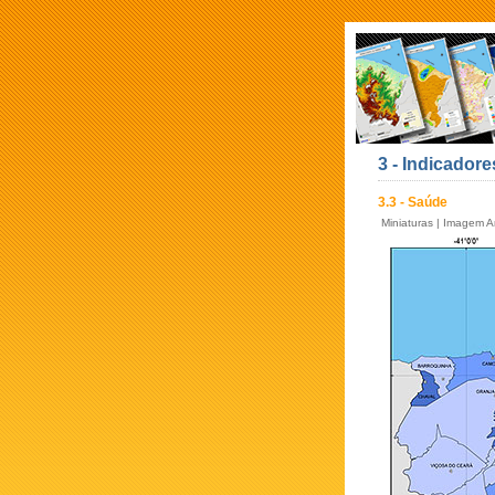
3 - Indicadore
3.3 - Saúde
Miniaturas
|
Imagem An