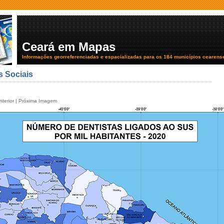
Ceará em Mapas
Informações georreferenciadas e espacializadas para os 184 municípios cearens
s Sociais
terior
|
Próxima Imagem