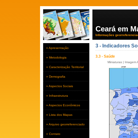
Ceará em M
Informações georreferencia
3 - Indicadores So
» Apresentação
3.3 - Saúde
» Metodologia
Miniaturas
|
Imagem A
» Caracterização Territorial
» Demografia
» Aspectos Sociais
» Infraestrutura
» Aspectos Econômicos
» Lista dos Mapas
» Arquivo georreferenciado
» Contato