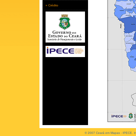
» Crédito
© 2007 Ceará em Mapas - IPECE. Ins