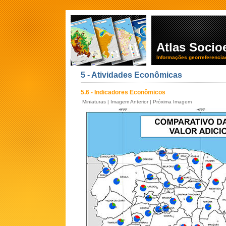
Atlas Soci
Informações georreferencia
5 - Atividades Econômicas
5.6 - Indicadores Econômicos
Miniaturas
|
Imagem Anterior
|
Próxima Imagem