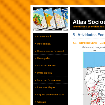
Atlas Soci
Informações georreferencia
5 - Atividades Ec
» Apresentação
5.1 - Agropecuária - Cu
» Metodologia
Miniaturas
|
Imagem A
» Caracterização Territorial
» Demografia
» Aspectos Sociais
» Infraestrutura
» Aspectos Econômicos
» Lista dos Mapas
» Arquivo georreferenciado
» Contato