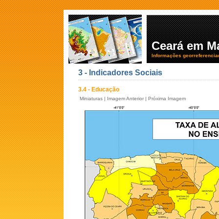
Ceará em M
Informações georreferencia
3 - Indicadores Sociais
3.4 - Educação
Miniaturas
|
Imagem Anterior
|
Próxima Imagem