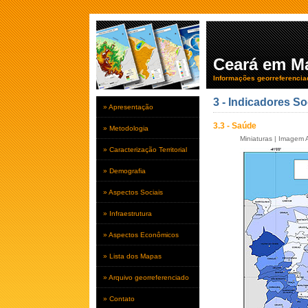
Ceará em M
Informações georreferencia
3 - Indicadores So
» Apresentação
3.3 - Saúde
» Metodologia
Miniaturas
|
Imagem A
» Caracterização Territorial
» Demografia
» Aspectos Sociais
» Infraestrutura
» Aspectos Econômicos
» Lista dos Mapas
» Arquivo georreferenciado
» Contato