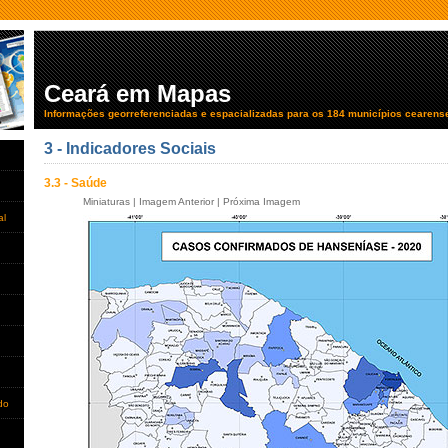
Ceará em Mapas
Informações georreferenciadas e espacializadas para os 184 municípios cearens
3 - Indicadores Sociais
3.3 - Saúde
Miniaturas
|
Imagem Anterior
|
Próxima Imagem
al
do