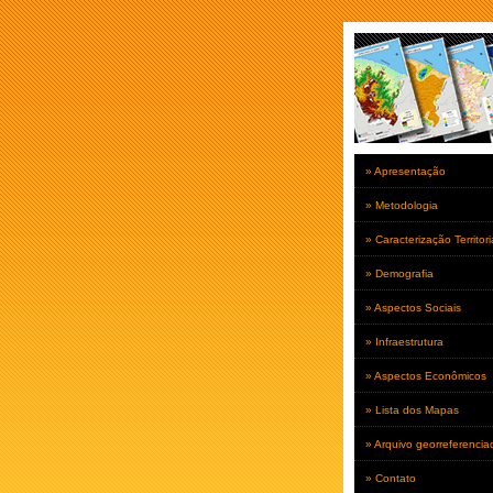
» Apresentação
» Metodologia
» Caracterização Territori
» Demografia
» Aspectos Sociais
» Infraestrutura
» Aspectos Econômicos
» Lista dos Mapas
» Arquivo georreferencia
» Contato