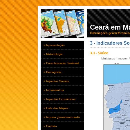
Ceará em M
Informações georreferencia
3 - Indicadores So
» Apresentação
3.3 - Saúde
» Metodologia
Miniaturas
|
Imagem A
» Caracterização Territorial
» Demografia
» Aspectos Sociais
» Infraestrutura
» Aspectos Econômicos
» Lista dos Mapas
» Arquivo georreferenciado
» Contato