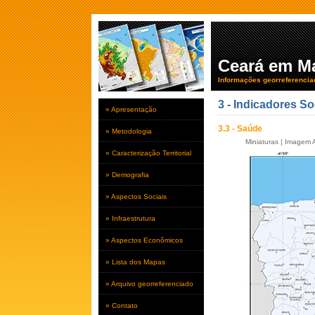
Ceará em M
Informações georreferencia
3 - Indicadores So
» Apresentação
3.3 - Saúde
» Metodologia
Miniaturas
|
Imagem A
» Caracterização Territorial
» Demografia
» Aspectos Sociais
» Infraestrutura
» Aspectos Econômicos
» Lista dos Mapas
» Arquivo georreferenciado
» Contato