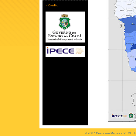
» Crédito
© 2007 Ceará em Mapas - IPECE. Ins