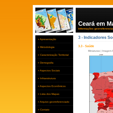
Ceará em M
Informações georreferencia
3 - Indicadores So
» Apresentação
3.3 - Saúde
» Metodologia
Miniaturas
|
Imagem A
» Caracterização Territorial
» Demografia
» Aspectos Sociais
» Infraestrutura
» Aspectos Econômicos
» Lista dos Mapas
» Arquivo georreferenciado
» Contato