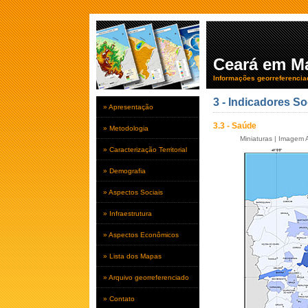
Ceará em M
Informações georreferencia
3 - Indicadores So
» Apresentação
3.3 - Saúde
» Metodologia
Miniaturas
|
Imagem A
» Caracterização Territorial
» Demografia
» Aspectos Sociais
» Infraestrutura
» Aspectos Econômicos
» Lista dos Mapas
» Arquivo georreferenciado
» Contato