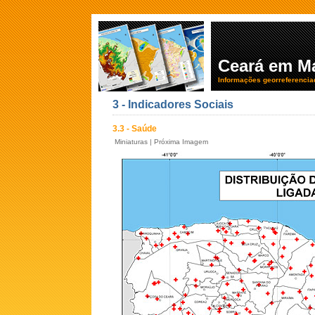
Ceará em M
Informações georreferencia
3 - Indicadores Sociais
3.3 - Saúde
Miniaturas
|
Próxima Imagem